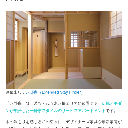
画像出典：
八卦庵（Extended Stay Finder）
「八卦庵」は、渋谷・代々木八幡エリアに位置する、
伝統とモダ
ンが融合した一軒家スタイルのサービスアパートメント
です。
木の温もりを感じる和の空間に、デザイナーズ家具や最新家電が