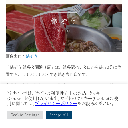
画像出典：
鍋ぞう
「鍋ぞう 渋谷公園通り店」は、渋谷駅ハチ公口から徒歩3分に位
置する、しゃぶしゃぶ・すき焼き専門店です。
高品質な牛肉や豚肉、新鮮な野菜を、しゃぶしゃぶやすき焼きで
心ゆくまで味わえます。
当サイトでは、サイトの利便性向上のため、クッキー
(Cookie)を使用しています。サイトのクッキー(Cookie)の使
特製のつけダレや薬味で、自分好みの味付けに調整できるのも魅
用に関しては、
プライバシーポリシー
をお読みください。
力で、美味しく食事を楽しめます。
Cookie Settings
Accept All
▶
公式サイト