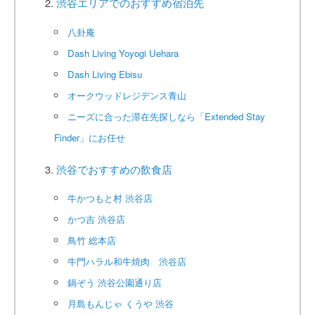
渋谷エリアでのおすすめ宿泊先
八卦庵
Dash Living Yoyogi Uehara
Dash Living Ebisu
オークウッドレジデンス青山
ニーズに合った滞在先探しなら「Extended Stay
Finder」にお任せ
渋谷でおすすめの飲食店
牛かつもと村 渋谷店
かつ吉 渋谷店
鳥竹 総本店
牛門ハラル和牛焼肉 渋谷店
鍋ぞう 渋谷公園通り店
月島もんじゃ くうや 渋谷