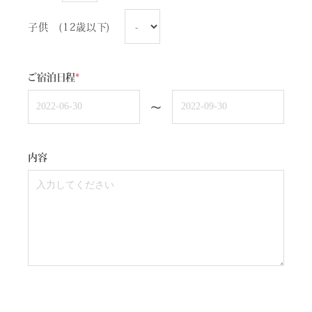
子供 (12歳以下)
ご宿泊日程
*
~
内容