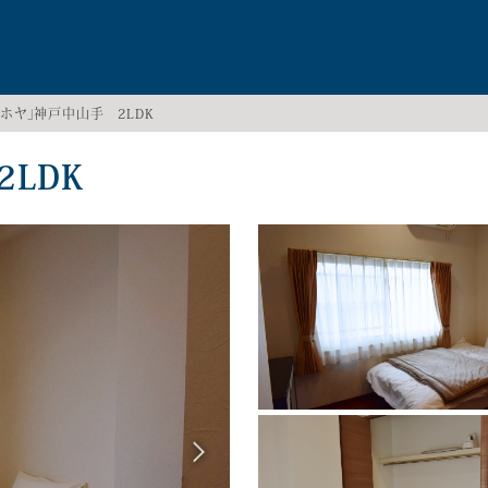
a「ラホヤ」神戸中山手 2LDK
2LDK