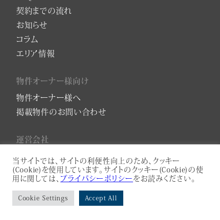
契約までの流れ
お知らせ
コラム
エリア情報
物件オーナー様向け
物件オーナー様へ
掲載物件のお問い合わせ
運営会社
会社概要
当サイトでは、サイトの利便性向上のため、クッキー
(Cookie)を使用しています。サイトのクッキー(Cookie)の使
プライバシーポリシー
用に関しては、
プライバシーポリシー
をお読みください。
サービスアパートメントコンサルティング
Cookie Settings
Accept All
プライバシーポリシー
利用規約
ASAHI-HOMES Co., Ltd.