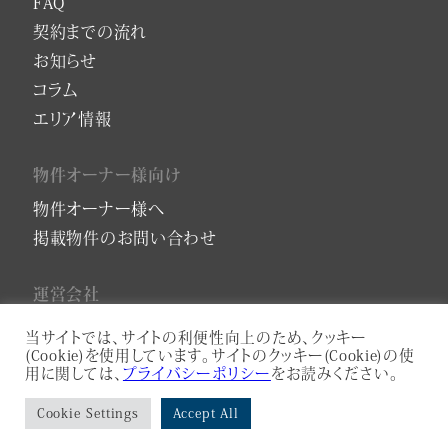
FAQ
契約までの流れ
お知らせ
コラム
エリア情報
物件オーナー様向け
物件オーナー様へ
掲載物件のお問い合わせ
運営会社
会社概要
当サイトでは、サイトの利便性向上のため、クッキー
(Cookie)を使用しています。サイトのクッキー(Cookie)の使
プライバシーポリシー
用に関しては、
プライバシーポリシー
をお読みください。
サービスアパートメントコンサルティング
Cookie Settings
Accept All
プライバシーポリシー
利用規約
ASAHI-HOMES Co., Ltd.