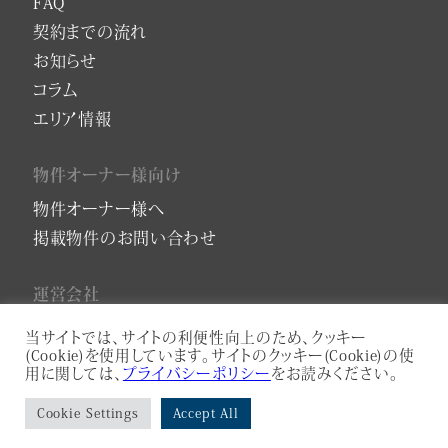
FAQ
契約までの流れ
お知らせ
コラム
エリア情報
物件オーナー様向け
物件オーナー様へ
掲載物件のお問い合わせ
運営会社
会社概要
当サイトでは、サイトの利便性向上のため、クッキー
(Cookie)を使用しています。サイトのクッキー(Cookie)の使
プライバシーポリシー
用に関しては、
プライバシーポリシー
をお読みください。
サービスアパートメントコンサルティング
Cookie Settings
Accept All
プライバシーポリシー
利用規約
ASAHI-HOMES Co., Ltd.