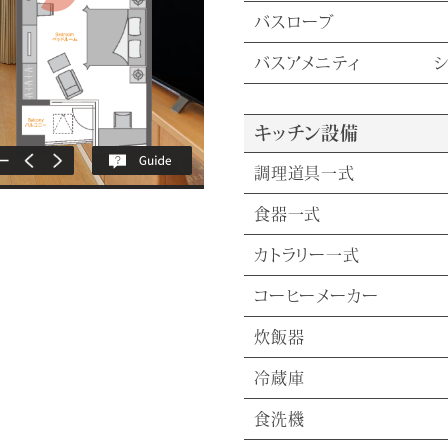
バスローブ
バスアメニティ
シ
キッチン設備
調理道具一式
食器一式
カトラリー一式
コーヒーメーカー
炊飯器
冷蔵庫
食洗機