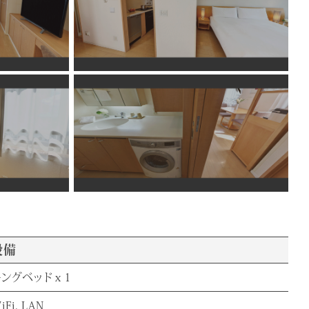
設備
キングベッドｘ1
iFi、LAN