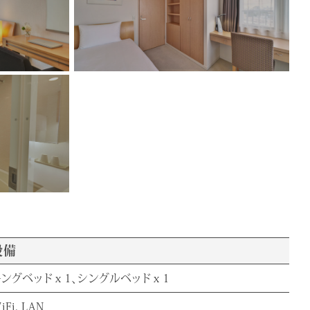
設備
キングベッドｘ1、シングルベッドｘ1
iFi、LAN