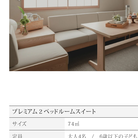
プレミアム２ベッドルームスイート
サイズ
74㎡
定員
大人4名 / 6歳以下の子ど