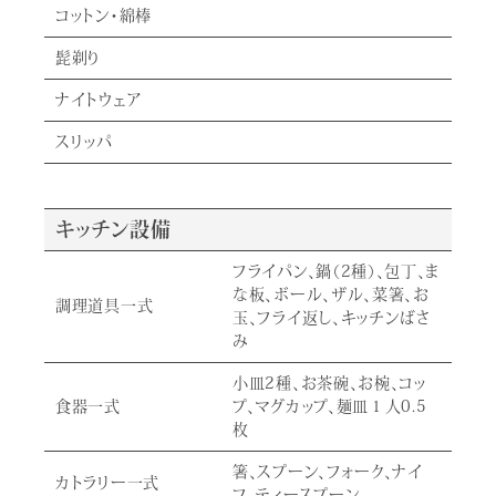
コットン・綿棒
髭剃り
ナイトウェア
スリッパ
キッチン設備
フライパン、鍋（2種）、包丁、ま
な板、ボール、ザル、菜箸、お
調理道具一式
玉、フライ返し、キッチンばさ
み
小皿2種、お茶碗、お椀、コッ
食器一式
プ、マグカップ、麺皿１人0.5
枚
箸、スプーン、フォーク、ナイ
カトラリー一式
フ、ティースプーン